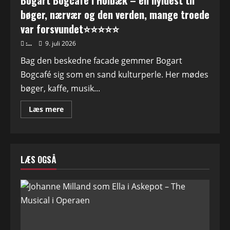
Bogart Bogcafé i Holbæk – en hyldest til
bøger, nærvær og den verden, mange troede
var forsvundet⭐⭐⭐⭐⭐
:...
9. juli 2026
Bag den beskedne facade gemmer Bogart
Bogcafé sig som en sand kulturperle. Her mødes
bøger, kaffe, musik...
Read
Læs mere
more
about
Bogart
Bogcafé
i
Holbæk
LÆS OGSÅ
–
en
hyldest
til
bøger,
nærvær
og
den
verden,
mange