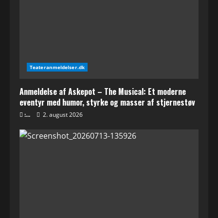
troede
var
forsvundet⭐⭐⭐⭐⭐
Teateranmeldelser.dk
Anmeldelse af Askepot – The Musical: Et moderne
eventyr med humor, styrke og masser af stjernestøv
:...
2. august 2026