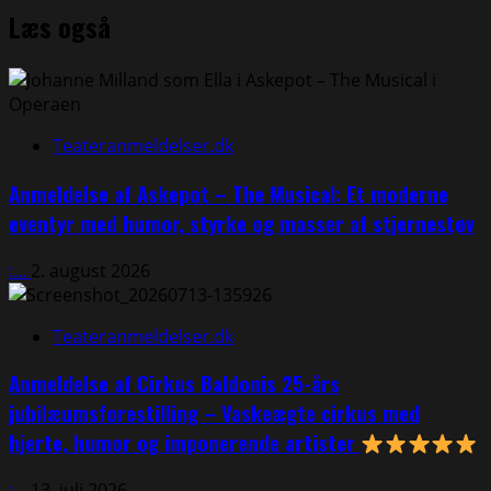
Læs også
about
Musicalen
Chess
på
Det
Ny
Teateranmeldelser.dk
Teater
Anmeldelse af Askepot – The Musical: Et moderne
eventyr med humor, styrke og masser af stjernestøv
:...
2. august 2026
Teateranmeldelser.dk
Anmeldelse af Cirkus Baldonis 25-års
jubilæumsforestilling – Vaskeægte cirkus med
hjerte, humor og imponerende artister
:...
13. juli 2026