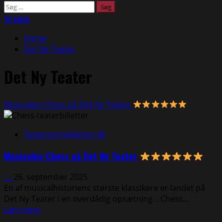
Søg
efter:
Se video
Home
Det Ny Teater
Det Ny Teater
Musicalen Chess på Det Ny Teater
Teateranmeldelser.dk
Musicalen Chess på Det Ny Teater
:...
26. september 2025
En af musicalhistoriens største klassikere er landet på
Det Ny Teater i en overdådig opsætning. . Chess...
Read
Læs mere
more