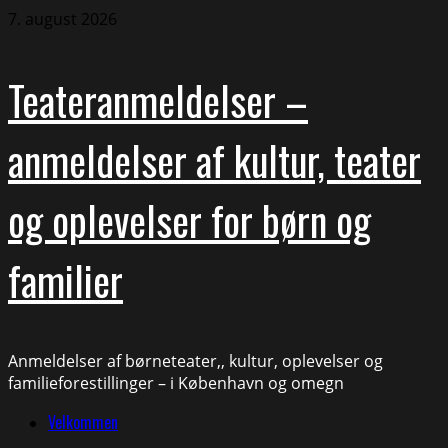
Skip
7. august 2026
to
content
Teateranmeldelser –
anmeldelser af kultur, teater
og oplevelser for børn og
familier
Anmeldelser af børneteater,, kultur, oplevelser og
familieforestillinger – i København og omegn
Primary
Velkommen
Menu