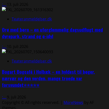
:...
13. juli 2026
Teateranmeldelser.dk
Orø med børn – en uforglemmelig dagsudflugt med
dyrepark, strand og ø-idyl
:...
10. juli 2026
Teateranmeldelser.dk
Bogart Bogcafé i Holbæk – en hyldest til bøger,
nærvær og den verden, mange troede var
forsvundet⭐⭐⭐⭐⭐
:...
9. juli 2026
Copyright © All rights reserved.
|
MoreNews
by AF
themes.