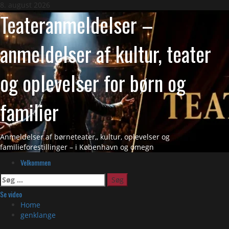
Skip
8. august 2026
Teateranmeldelser –
to
content
anmeldelser af kultur, teater
og oplevelser for børn og
familier
Anmeldelser af børneteater,, kultur, oplevelser og
familieforestillinger – i København og omegn
Primary
Velkommen
Menu
Søg
efter:
Se video
Home
genklange