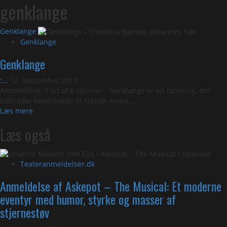
genklange
Genklange
Genklange
Genklange
:...
12. september 2018
Anmeldelse: 5 ud af 6 stjerner Genklange er en forening, der
udbreder kendskabet til klassik musik,...
Read
Læs mere
more
Læs også
about
Genklange
Teateranmeldelser.dk
Anmeldelse af Askepot – The Musical: Et moderne
eventyr med humor, styrke og masser af
stjernestøv