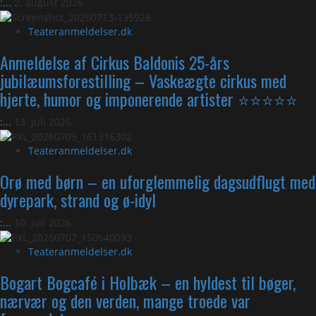
:...
2. august 2026
Teateranmeldelser.dk
Anmeldelse af Cirkus Baldonis 25-års
jubilæumsforestilling – Vaskeægte cirkus med
hjerte, humor og imponerende artister ⭐⭐⭐⭐⭐
:...
13. juli 2026
Teateranmeldelser.dk
Orø med børn – en uforglemmelig dagsudflugt med
dyrepark, strand og ø-idyl
:...
10. juli 2026
Teateranmeldelser.dk
Bogart Bogcafé i Holbæk – en hyldest til bøger,
nærvær og den verden, mange troede var