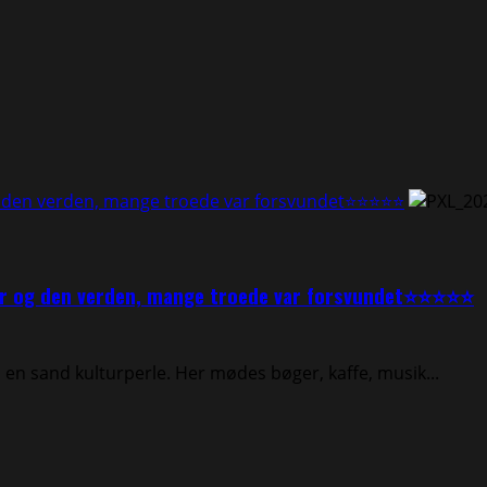
og den verden, mange troede var forsvundet⭐⭐⭐⭐⭐
vær og den verden, mange troede var forsvundet⭐⭐⭐⭐⭐
n sand kulturperle. Her mødes bøger, kaffe, musik...