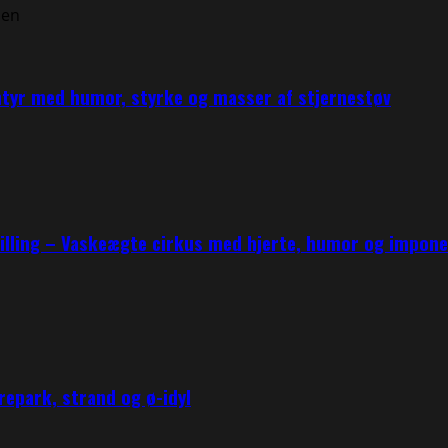
ntyr med humor, styrke og masser af stjernestøv
tilling – Vaskeægte cirkus med hjerte, humor og impo
epark, strand og ø-idyl