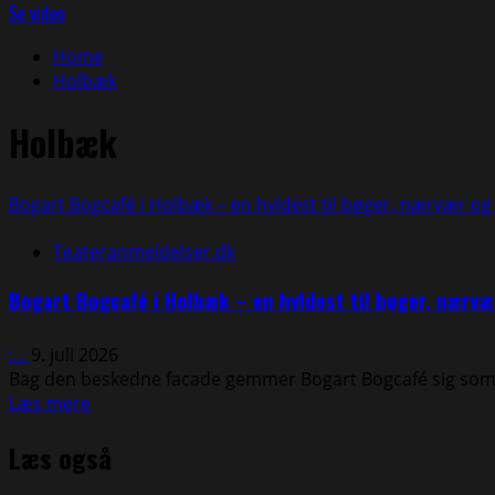
efter:
Se video
Home
Holbæk
Holbæk
Bogart Bogcafé i Holbæk – en hyldest til bøger, nærvær 
Teateranmeldelser.dk
Bogart Bogcafé i Holbæk – en hyldest til bøger, nær
:...
9. juli 2026
Bag den beskedne facade gemmer Bogart Bogcafé sig som e
Read
Læs mere
more
Læs også
about
Bogart