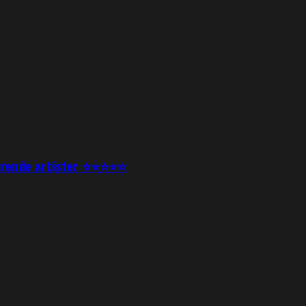
nerende artister ⭐⭐⭐⭐⭐