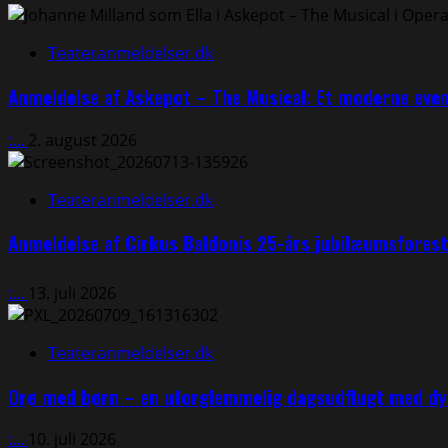
Bogcafé
i
Holbæk
Teateranmeldelser.dk
–
en
Anmeldelse af Askepot – The Musical: Et moderne eve
hyldest
til
:...
2. august 2026
bøger,
nærvær
Teateranmeldelser.dk
og
den
Anmeldelse af Cirkus Baldonis 25-års jubilæumsfores
verden,
mange
troede
:...
13. juli 2026
var
forsvundet⭐⭐⭐⭐⭐
Teateranmeldelser.dk
Orø med børn – en uforglemmelig dagsudflugt med dyr
:...
10. juli 2026