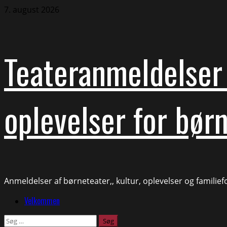
Skip
7. august 2026
to
content
Teateranmeldelser 
oplevelser for børn
Anmeldelser af børneteater,, kultur, oplevelser og familie
Primary
Velkommen
Menu
Søg