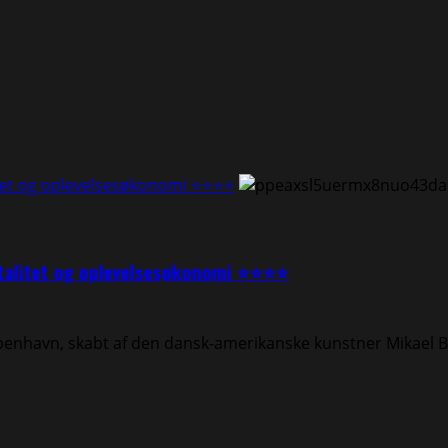
itet og oplevelsesøkonomi ⭐⭐⭐⭐
gitalitet og oplevelsesøkonomi ⭐⭐⭐⭐
benhavn, skabt af den dansk-amerikanske kunstner Mikael B.