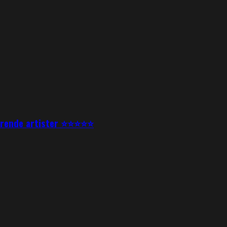
nerende artister ⭐⭐⭐⭐⭐