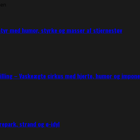
ntyr med humor, styrke og masser af stjernestøv
tilling – Vaskeægte cirkus med hjerte, humor og impo
epark, strand og ø-idyl