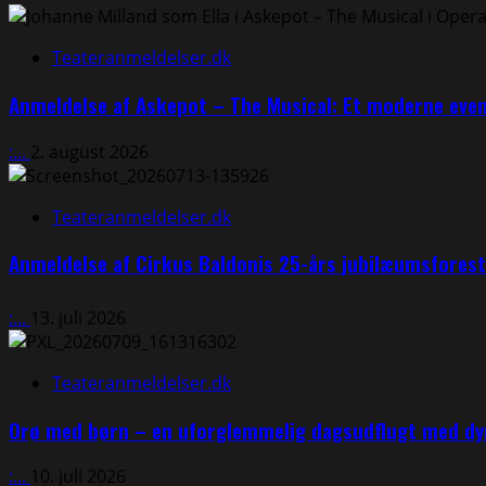
–
en
sanselig
Teateranmeldelser.dk
kunstoplevelse
mellem
Anmeldelse af Askepot – The Musical: Et moderne eve
natur,
digitalitet
:...
2. august 2026
og
oplevelsesøkonomi
Teateranmeldelser.dk
⭐⭐⭐⭐
Anmeldelse af Cirkus Baldonis 25-års jubilæumsfores
:...
13. juli 2026
Teateranmeldelser.dk
Orø med børn – en uforglemmelig dagsudflugt med dyr
:...
10. juli 2026