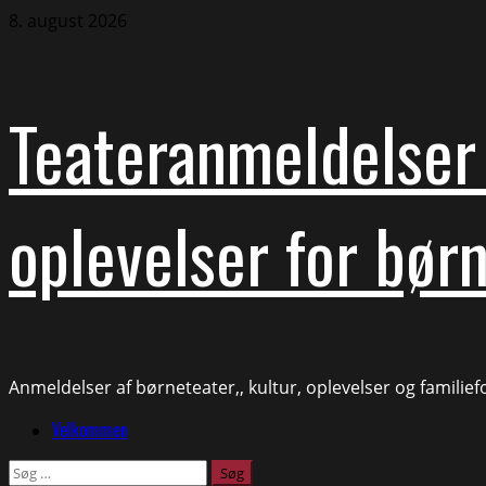
Skip
8. august 2026
to
content
Teateranmeldelser 
oplevelser for børn
Anmeldelser af børneteater,, kultur, oplevelser og familie
Primary
Velkommen
Menu
Søg