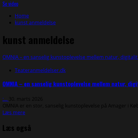
efter:
Se video
Home
kunst anmeldelse
kunst anmeldelse
OMNIA – en sanselig kunstoplevelse mellem natur, digital
Teateranmeldelser.dk
OMNIA – en sanselig kunstoplevelse mellem natur, di
:...
30. marts 2026
OMNIA er en stor, sanselig kunstoplevelse på Amager i Kø
Read
Læs mere
more
Læs også
about
OMNIA