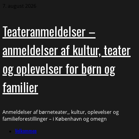
Skip
7. august 2026
to
content
Teateranmeldelser –
anmeldelser af kultur, teater
og oplevelser for børn og
familier
Anmeldelser af børneteater,, kultur, oplevelser og
familieforestillinger – i København og omegn
Primary
Velkommen
Menu