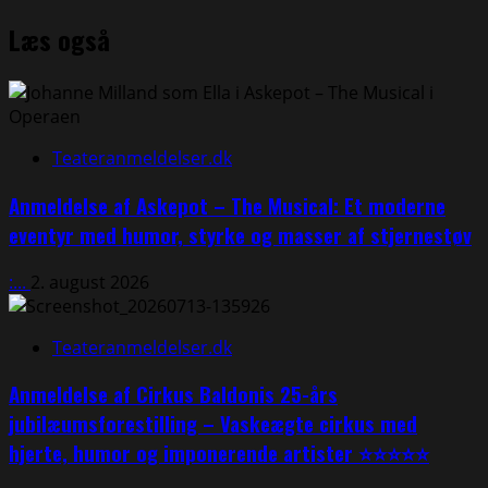
more
Læs også
about
Kejseren
af
Portugalien
⭐⭐⭐⭐⭐
Teateranmeldelser.dk
Anmeldelse af Askepot – The Musical: Et moderne
eventyr med humor, styrke og masser af stjernestøv
:...
2. august 2026
Teateranmeldelser.dk
Anmeldelse af Cirkus Baldonis 25-års
jubilæumsforestilling – Vaskeægte cirkus med
hjerte, humor og imponerende artister ⭐⭐⭐⭐⭐