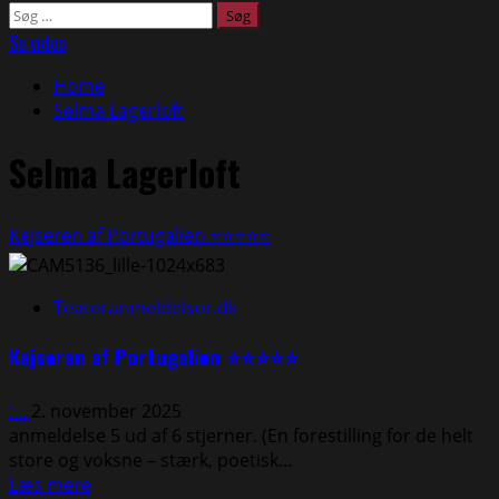
Søg
efter:
Se video
Home
Selma Lagerloft
Selma Lagerloft
Kejseren af Portugalien ⭐⭐⭐⭐⭐
Teateranmeldelser.dk
Kejseren af Portugalien ⭐⭐⭐⭐⭐
:...
2. november 2025
anmeldelse 5 ud af 6 stjerner. (En forestilling for de helt
store og voksne – stærk, poetisk...
Read
Læs mere