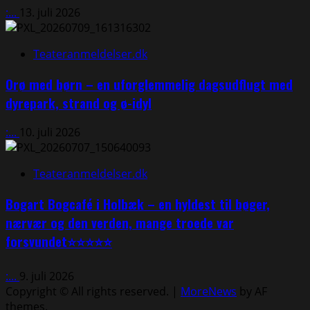
:...
13. juli 2026
Teateranmeldelser.dk
Orø med børn – en uforglemmelig dagsudflugt med
dyrepark, strand og ø-idyl
:...
10. juli 2026
Teateranmeldelser.dk
Bogart Bogcafé i Holbæk – en hyldest til bøger,
nærvær og den verden, mange troede var
forsvundet⭐⭐⭐⭐⭐
:...
9. juli 2026
Copyright © All rights reserved.
|
MoreNews
by AF
themes.