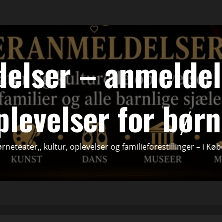
elser – anmeldels
plevelser for børn
rneteater,, kultur, oplevelser og familieforestillinger – i 