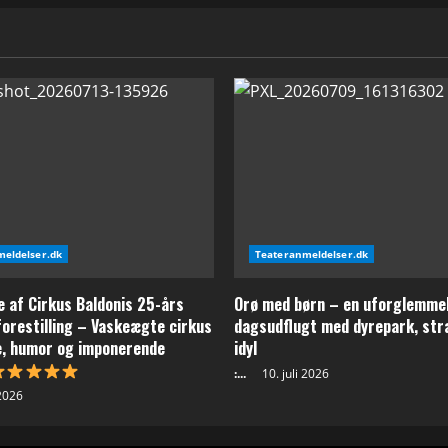
i
Eventyrland
i
Tivoli
eldelser.dk
Teateranmeldelser.dk
 af Cirkus Baldonis 25-års
Orø med børn – en uforglemme
orestilling – Vaskeægte cirkus
dagsudflugt med dyrepark, str
e, humor og imponerende
idyl
:...
10. juli 2026
 2026