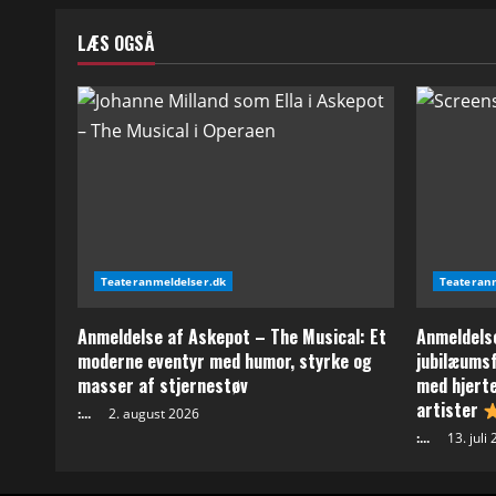
LÆS OGSÅ
Teateranmeldelser.dk
Teateranm
Anmeldelse af Askepot – The Musical: Et
Anmeldelse
moderne eventyr med humor, styrke og
jubilæumsf
masser af stjernestøv
med hjert
artister
:...
2. august 2026
:...
13. juli