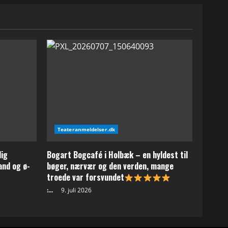
Teateranmeldelser.dk
lig
Bogart Bogcafé i Holbæk – en hyldest til
and og ø-
bøger, nærvær og den verden, mange
troede var forsvundet
:...
9. juli 2026