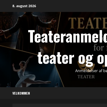
Skip
8. august 2026
to
content
Teateranmeld
teater og o
Anmeldelser af bø
VELKOMMEN