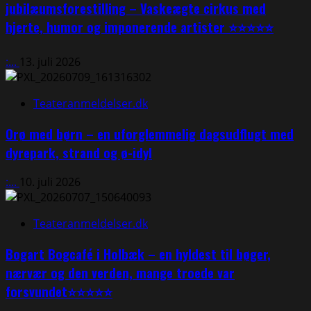
jubilæumsforestilling – Vaskeægte cirkus med
hjerte, humor og imponerende artister ⭐⭐⭐⭐⭐
:...
13. juli 2026
Teateranmeldelser.dk
Orø med børn – en uforglemmelig dagsudflugt med
dyrepark, strand og ø-idyl
:...
10. juli 2026
Teateranmeldelser.dk
Bogart Bogcafé i Holbæk – en hyldest til bøger,
nærvær og den verden, mange troede var
forsvundet⭐⭐⭐⭐⭐