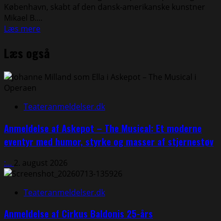
København, skabt af den dansk-amerikanske kunstner
Mikael B....
Read
Læs mere
more
Læs også
about
OMNIA
–
en
sanselig
kunstoplevelse
Teateranmeldelser.dk
mellem
natur,
Anmeldelse af Askepot – The Musical: Et moderne
digitalitet
eventyr med humor, styrke og masser af stjernestøv
og
oplevelsesøkonomi
:...
2. august 2026
⭐⭐⭐⭐
Teateranmeldelser.dk
Anmeldelse af Cirkus Baldonis 25-års