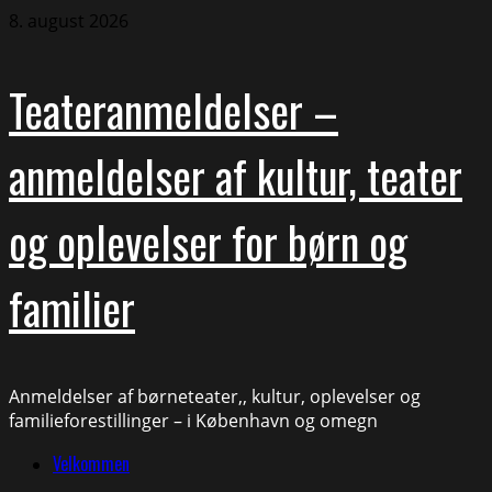
Skip
8. august 2026
to
content
Teateranmeldelser –
anmeldelser af kultur, teater
og oplevelser for børn og
familier
Anmeldelser af børneteater,, kultur, oplevelser og
familieforestillinger – i København og omegn
Primary
Velkommen
Menu