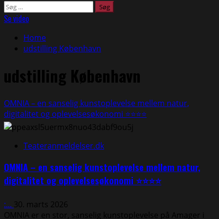
Søg
efter:
Se video
Home
udstilling København
udstilling København
OMNIA – en sanselig kunstoplevelse mellem natur,
digitalitet og oplevelsesøkonomi ⭐⭐⭐⭐
Teateranmeldelser.dk
OMNIA – en sanselig kunstoplevelse mellem natur,
digitalitet og oplevelsesøkonomi ⭐⭐⭐⭐
:...
30. marts 2026
OMNIA er en stor, sanselig kunstoplevelse på Amager i