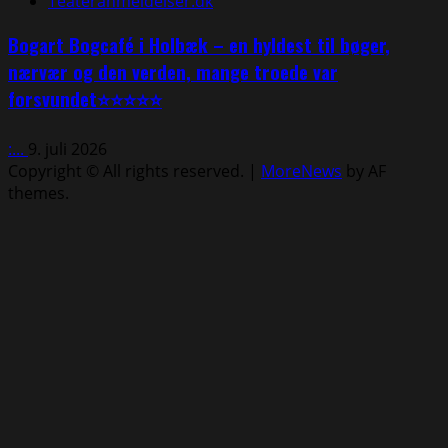
Teateranmeldelser.dk
Bogart Bogcafé i Holbæk – en hyldest til bøger,
nærvær og den verden, mange troede var
forsvundet⭐⭐⭐⭐⭐
:...
9. juli 2026
Copyright © All rights reserved.
|
MoreNews
by AF
themes.