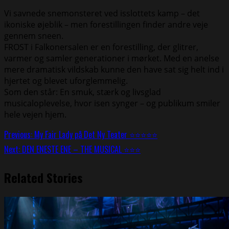
Vi savnede snemonsteret ved isslottets kamp – det
ikoniske øjeblik – men forestillingen finder andre veje
gennem sneen.
FROST i Falkonersalen er en forestilling, der glitrer,
varmer og samler generationer i mørket. Med en anelse
mere dramatisk vildskab kunne den have sat sig helt ind i
hjertet og blevet uforglemmelig.
Som den står: En smuk, stærk og livsglad
musicaloplevelse, hvor isen synger – og publikum smiler
hele vejen hjem.
Continue
Previous:
My Fair Lady på Det Ny Teater ⭐⭐⭐⭐⭐
Next:
DEN ENESTE ENE – THE MUSICAL ⭐⭐⭐
Reading
Related Stories