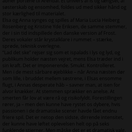
åbner portene til Arendal. Et univers af is og længsel, af
søsterskab og ensomhed, foldes ud med sikker hånd og
stor kærlighed til materialet.
Elsa og Anna synges og spilles af Maria Lucia Heiberg
Rosenberg og Kristine Yde Eriksen, de samme stemmer,
der i sin tid indspillede den danske version af Frost.
Deres vokaler står krystalklare i rummet – stærke,
sprøde, teknisk overlegne.
“Lad det ske” rejser sig som et ispalads i lys og lyd, og
publikum holder næsten vejret, mens Elsa træder ind i
sin kraft. Det er imponerende. Smukt. Kontrolleret.
Men i de mest sårbare øjeblikke – når Anna næsten dør
som lille, i bruddet mellem søstrene, i Elsas ensomme
flugt, i Annas desperate håb – savner man, at isen for
alvor knækker. At stemmen sprækker en anelse. At
smerten får lov at være rå og risikofyldt. Forestillingen
rører, ja – men den kunne have rystet os dybere, hvis
passionen i de dramatiske scener havde fået endnu
friere spil. Det er netop den sidste, dirrende intensitet,
der kunne have løftet oplevelsen helt op på seks
funklende stjerner. Men måske det er et dramatisk valg,