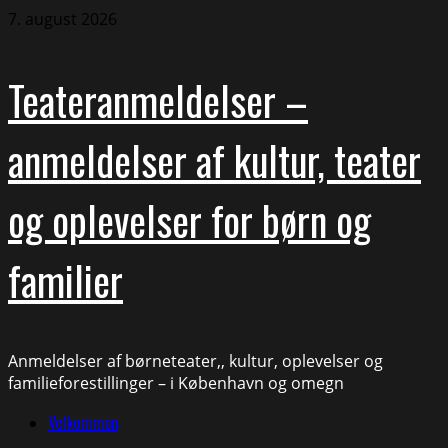
Skip
7. august 2026
to
content
Teateranmeldelser –
anmeldelser af kultur, teater
og oplevelser for børn og
familier
Anmeldelser af børneteater,, kultur, oplevelser og
familieforestillinger – i København og omegn
Primary
Velkommen
Menu