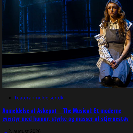
Teateranmeldelser.dk
Anmeldelse af Askepot – The Musical: Et moderne
eventyr med humor, styrke og masser af stjernestøv
:...
2. august 2026