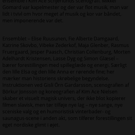
ensemble i Kim Ace Schjerlunds scenografi. Mikkel
Gomard var kapelmester og der var flot musik, man var
lidt i tvivl om hvor meget af musik og kor var båndet,
men imponerende var det.
Ensemblet – Elise Ruusunen, Fie Alberte Damgaard,
Katrine Skovbo, Vibeke Zederkof, Maja Glenber, Rasmus
Fruergaard, Jesper Paasch, Christian Collenburg, Morten
Adelhardt Kristensen, Lasse Dyg og Simon Glæsel –
bærer forestillingen med spilleglæde og energi. Særligt
den lille Elsa og den lille Anna er rørende fine; her
mærker man historiens skrøbelige begyndelse.
Instruktionen ved Gisli Örn Gardarsson, scenografien af
Börkur Jonsson og koreografien af Kim Ace Nielsen
skaber et visuelt magisk univers, der ikke blot kopierer
filmen slavisk, men tør tilføje nye lag – nye sange, nye
sceniske valg og en humoristisk vinterbader- og
saunagus-scene i anden akt, som tilfører forestillingen sit
eget nordiske glimt i øjet.