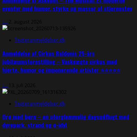
Anmeldelse af Askepot – The Musical: Et moderne
eventyr med humor, styrke og masser af stjernestøv
:...
2. august 2026
Teateranmeldelser.dk
Anmeldelse af Cirkus Baldonis 25-års
jubilæumsforestilling – Vaskeægte cirkus med
hjerte, humor og imponerende artister ⭐⭐⭐⭐⭐
:...
13. juli 2026
Teateranmeldelser.dk
Orø med børn – en uforglemmelig dagsudflugt med
dyrepark, strand og ø-idyl