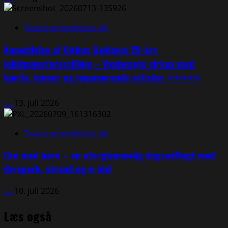
Teateranmeldelser.dk
Anmeldelse af Cirkus Baldonis 25-års
jubilæumsforestilling – Vaskeægte cirkus med
hjerte, humor og imponerende artister ⭐⭐⭐⭐⭐
:...
13. juli 2026
Teateranmeldelser.dk
Orø med børn – en uforglemmelig dagsudflugt med
dyrepark, strand og ø-idyl
:...
10. juli 2026
Læs også