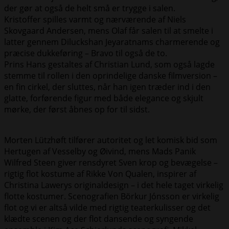
der gør at også de helt små er trygge i salen.
Kristoffer spilles varmt og nærværende af Niels
Skovgaard Andersen, mens Olaf får salen til at smelte i
latter gennem Diluckshan Jeyaratnams charmerende og
præcise dukkeføring – Bravo til også de to.
Prins Hans gestaltes af Christian Lund, som også lagde
stemme til rollen i den oprindelige danske filmversion –
en fin cirkel, der sluttes, når han igen træder ind i den
glatte, forførende figur med både elegance og skjult
mørke, der først åbnes op for til sidst.
Morten Lützhøft tilfører autoritet og let komisk bid som
Hertugen af Vesselby og Øivind, mens Mads Panik
Wilfred Steen giver rensdyret Sven krop og bevægelse –
rigtig flot kostume af Rikke Von Qualen, inspirer af
Christina Lawerys originaldesign – i det hele taget virkelig
flotte kostumer. Scenografien Börkur Jónsson er virkelig
flot og vi er altså vilde med rigtig teaterkulisser og det
klædte scenen og der flot dansende og syngende