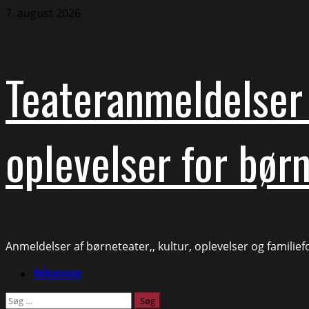
Skip
7. august 2026
to
content
Teateranmeldelser 
oplevelser for børn
Anmeldelser af børneteater,, kultur, oplevelser og familie
Primary
Velkommen
Menu
Søg