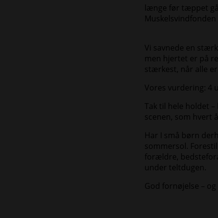
længe før tæppet går
Muskelsvindfonden g
Vi savnede en stærke
men hjertet er på ret
stærkest, når alle e
Vores vurdering: 4 u
Tak til hele holdet
scenen, som hvert å
Har I små børn der
sommersol. Forestill
forældre, bedsteforæ
under teltdugen.
God fornøjelse – o