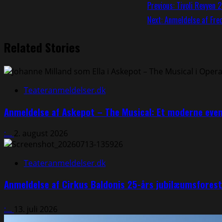
Continue
Previous:
Tivoli Revyen
Next:
Anmeldelse af Fre
Reading
Related Stories
Teateranmeldelser.dk
Anmeldelse af Askepot – The Musical: Et moderne eve
:...
2. august 2026
Teateranmeldelser.dk
Anmeldelse af Cirkus Baldonis 25-års jubilæumsfores
:...
13. juli 2026