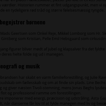
værdier. Historien rummer et fint udgangspunkt, men vi o
de en tydeligere rød tråd og større følelsesmæssig tyngde.
 begejstrer børnene
 Mads Geertsen som Onkel Reje, Mikkel Lomborg som Hr. Sk
an Gintberg som Kristian, Pelle Emil Hebsgaard som cirkusd
ng-figurer bliver mødt af jubel og klapsalver fra det fyldte 
 deres helte folde sig ud i manegen.
reografi og musik
lbrandsen har skabt en varm familieforestilling, og Julie Ra
 budskab om fællesskab og om at finde sin plads. Line Bechs
lig og giver næsten Tivoli-stemning, mens Jonas Bøghs lysde
 flot og professionel ramme om forestillingen.
e imponerer med energi, præcision og udstråling. Asta Ga
t, når danserne får lov til at fylde manegen med liv og bev