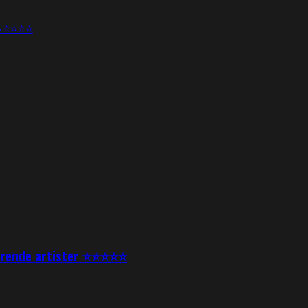
e ⭐⭐⭐⭐⭐⭐
nerende artister ⭐⭐⭐⭐⭐