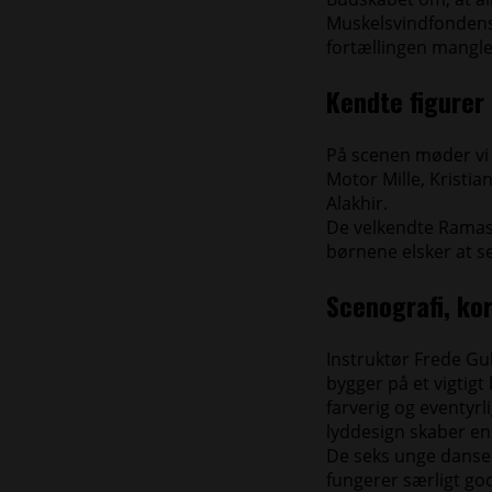
Muskelsvindfondens 
fortællingen mangle
Kendte figurer
På scenen møder vi
Motor Mille, Kristi
Alakhir.
De velkendte Ramasja
børnene elsker at se
Scenografi, ko
Instruktør Frede Gu
bygger på et vigtigt
farverig og eventyr
lyddesign skaber en
De seks unge danser
fungerer særligt god