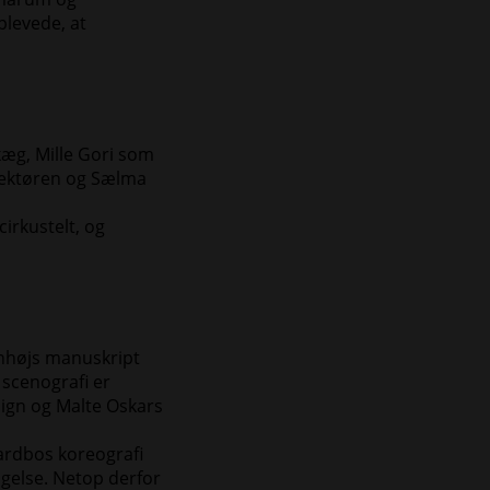
plevede, at
æg, Mille Gori som
irektøren og Sælma
cirkustelt, og
vnhøjs manuskript
 scenografi er
sign og Malte Oskars
ardbos koreografi
ægelse. Netop derfor