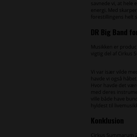
savnede vi, at hele
energi. Med skarpere
forestillingens helt
DR Big Band for
Musikken er produce
vigtig del af Cirku
Vi var især vilde m
havde vi også håbet,
Hvor havde det været
med deres instrument
ville både have bu
hyldest til livemusik
Konklusion
Cirkus Summarum 20