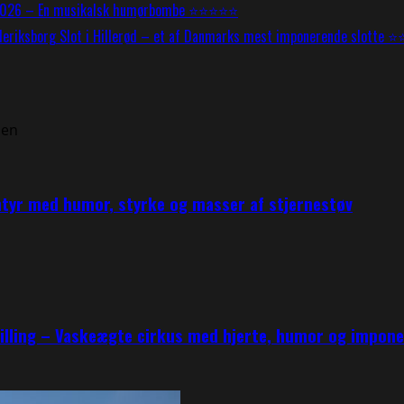
 2026 – En musikalsk humørbombe ⭐⭐⭐⭐⭐
deriksborg Slot i Hillerød – et af Danmarks mest imponerende slott
ntyr med humor, styrke og masser af stjernestøv
tilling – Vaskeægte cirkus med hjerte, humor og impo