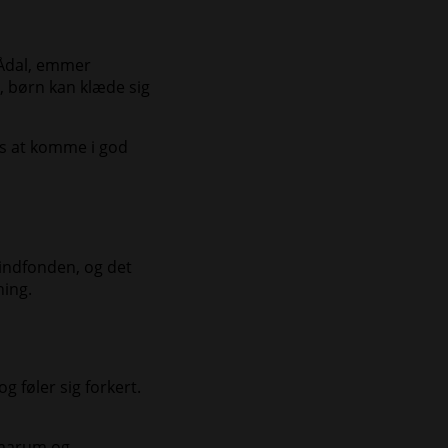
 Ådal, emmer
, børn kan klæde sig
es at komme i god
vindfonden, og det
ing.
g føler sig forkert.
ummarum og