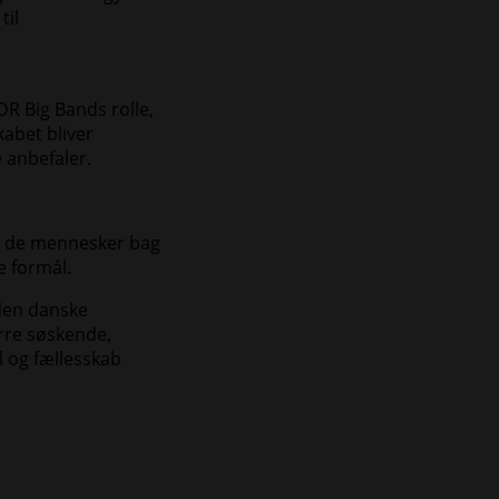
til
DR Big Bands rolle,
kabet bliver
 anbefaler.
le de mennesker bag
e formål.
den danske
ørre søskende,
l og fællesskab