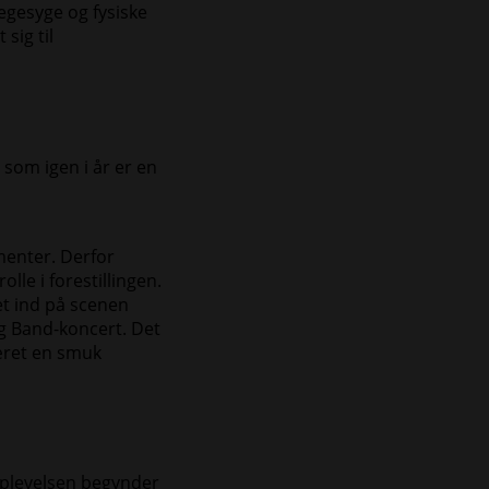
egesyge og fysiske
sig til
som igen i år er en
menter. Derfor
lle i forestillingen.
et ind på scenen
ig Band-koncert. Det
æret en smuk
Oplevelsen begynder