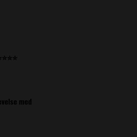
e ⭐⭐⭐⭐
evelse med