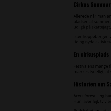
Cirkus Summaru
Allerede når man a
pladsen af sommer, 
ud, gå på skattejag
Især hoppeborgen va
tid og nyde aktivite
En cirkusplads
Festivalens mange fr
mærkes tydeligt, a
Historien om 
Årets forestilling ha
Hun laver fejl, tvivl
Budskabet om, at al