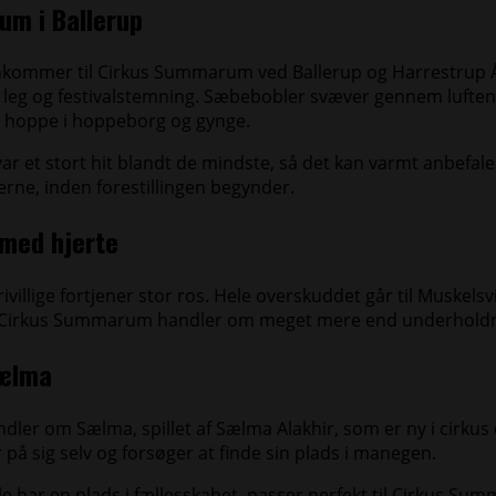
m i Ballerup
nkommer til Cirkus Summarum ved Ballerup og Harrestrup
leg og festivalstemning. Sæbebobler svæver gennem luften
t, hoppe i hoppeborg og gynge.
r et stort hit blandt de mindste, så det kan varmt anbefal
terne, inden forestillingen begynder.
 med hjerte
ivillige fortjener stor ros. Hele overskuddet går til Muskels
t Cirkus Summarum handler om meget mere end underholdn
Sælma
ndler om Sælma, spillet af Sælma Alakhir, som er ny i cirkus o
er på sig selv og forsøger at finde sin plads i manegen.
le har en plads i fællesskabet, passer perfekt til Cirkus S