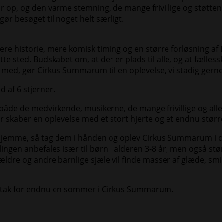
 op, og den varme stemning, de mange frivillige og støtten 
ør besøget til noget helt særligt.
re historie, mere komisk timing og en større forløsning af 
te sted. Budskabet om, at der er plads til alle, og at fælless
r med, gør Cirkus Summarum til en oplevelse, vi stadig gerne
d af 6 stjerner.
 – både de medvirkende, musikerne, de mange frivillige og al
r skaber en oplevelse med et stort hjerte og et endnu størr
hjemme, så tag dem i hånden og oplev Cirkus Summarum i 
ingen anbefales især til børn i alderen 3-8 år, men også st
ldre og andre barnlige sjæle vil finde masser af glæde, smi
g tak for endnu en sommer i Cirkus Summarum.