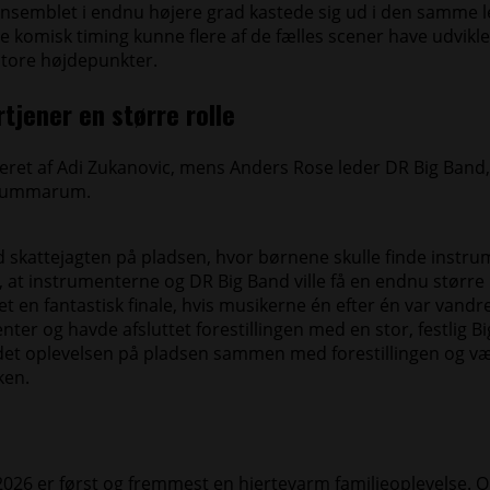
 ensemblet i endnu højere grad kastede sig ud i den samme l
 komisk timing kunne flere af de fælles scener have udviklet 
 store højdepunkter.
tjener en større rolle
ret af Adi Zukanovic, mens Anders Rose leder DR Big Band, 
s Summarum.
ed skattejagten på pladsen, hvor børnene skulle finde instru
 at instrumenterne og DR Big Band ville få en endnu større ro
 en fantastisk finale, hvis musikerne én efter én var vandr
er og havde afsluttet forestillingen med en stor, festlig B
ndet oplevelsen på pladsen sammen med forestillingen og v
ken.
26 er først og fremmest en hjertevarm familieoplevelse. 