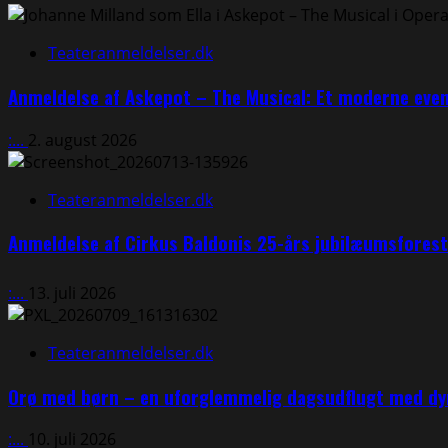
Bogcafé
i
Holbæk
Teateranmeldelser.dk
–
en
Anmeldelse af Askepot – The Musical: Et moderne eve
hyldest
til
:...
2. august 2026
bøger,
nærvær
Teateranmeldelser.dk
og
den
Anmeldelse af Cirkus Baldonis 25-års jubilæumsfores
verden,
mange
troede
:...
13. juli 2026
var
forsvundet⭐⭐⭐⭐⭐
Teateranmeldelser.dk
Orø med børn – en uforglemmelig dagsudflugt med dyr
:...
10. juli 2026