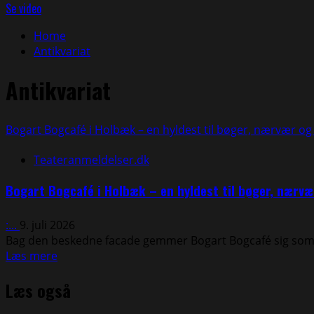
efter:
Se video
Home
Antikvariat
Antikvariat
Bogart Bogcafé i Holbæk – en hyldest til bøger, nærvær 
Teateranmeldelser.dk
Bogart Bogcafé i Holbæk – en hyldest til bøger, nær
:...
9. juli 2026
Bag den beskedne facade gemmer Bogart Bogcafé sig som e
Read
Læs mere
more
Læs også
about
Bogart