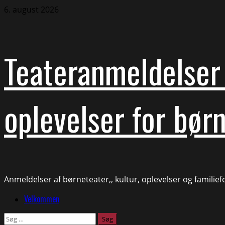
Skip
6. august 2026
to
content
Teateranmeldelser 
oplevelser for børn
Anmeldelser af børneteater,, kultur, oplevelser og familie
Primary
Velkommen
Menu
Søg