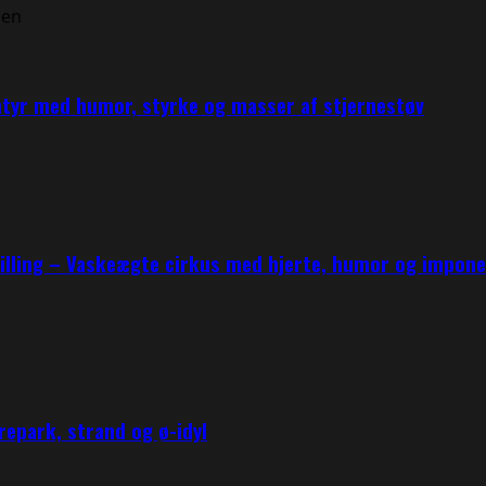
ntyr med humor, styrke og masser af stjernestøv
tilling – Vaskeægte cirkus med hjerte, humor og impo
epark, strand og ø-idyl