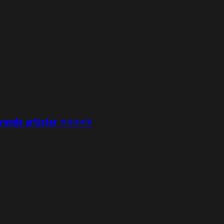
nerende artister ⭐⭐⭐⭐⭐