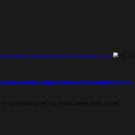
og den verden, mange troede var forsvundet⭐⭐⭐⭐⭐
vær og den verden, mange troede var forsvundet⭐⭐⭐⭐⭐
n sand kulturperle. Her mødes bøger, kaffe, musik...