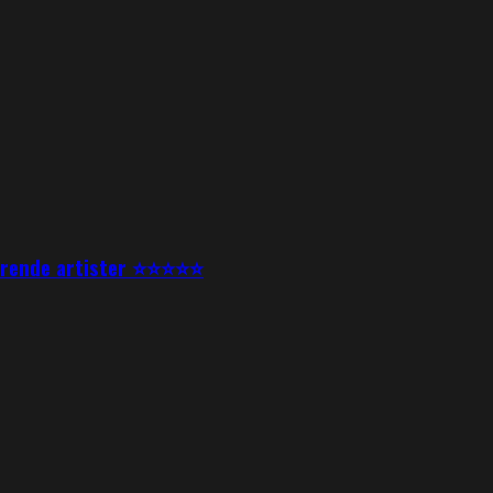
nerende artister ⭐⭐⭐⭐⭐