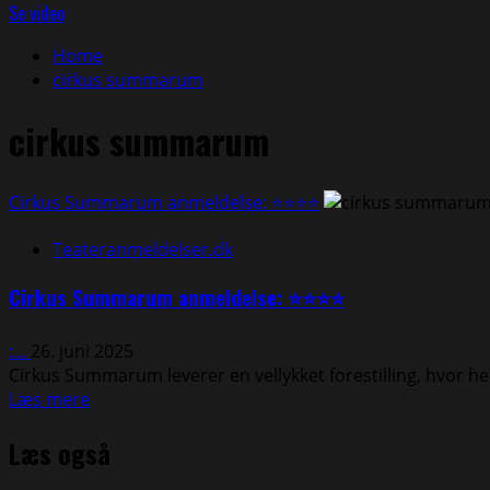
efter:
Se video
Home
cirkus summarum
cirkus summarum
Cirkus Summarum anmeldelse: ⭐⭐⭐⭐
Teateranmeldelser.dk
Cirkus Summarum anmeldelse: ⭐⭐⭐⭐
:...
26. juni 2025
Cirkus Summarum leverer en vellykket forestilling, hvor h
Read
Læs mere
more
Læs også
about
Cirkus