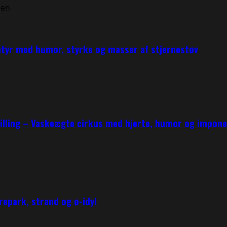
ntyr med humor, styrke og masser af stjernestøv
tilling – Vaskeægte cirkus med hjerte, humor og impo
epark, strand og ø-idyl