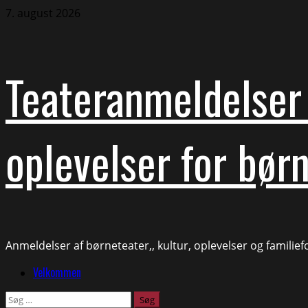
Skip
7. august 2026
to
content
Teateranmeldelser 
oplevelser for børn
Anmeldelser af børneteater,, kultur, oplevelser og familie
Primary
Velkommen
Menu
Søg