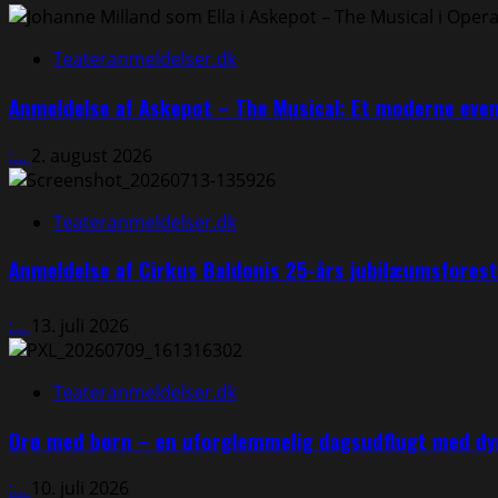
Summarum
anmeldelse:
⭐⭐⭐⭐
Teateranmeldelser.dk
Anmeldelse af Askepot – The Musical: Et moderne eve
:...
2. august 2026
Teateranmeldelser.dk
Anmeldelse af Cirkus Baldonis 25-års jubilæumsfores
:...
13. juli 2026
Teateranmeldelser.dk
Orø med børn – en uforglemmelig dagsudflugt med dyr
:...
10. juli 2026