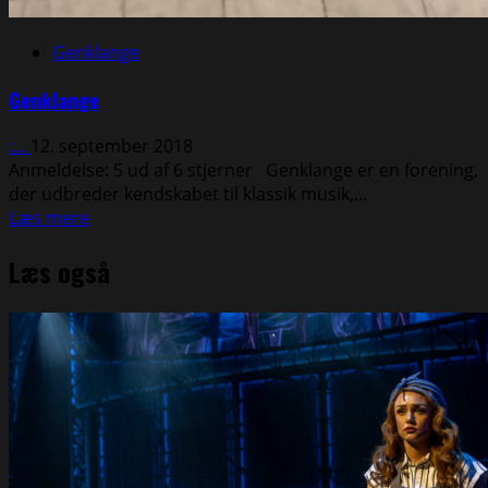
Genklange
Genklange
:...
12. september 2018
Anmeldelse: 5 ud af 6 stjerner Genklange er en forening,
der udbreder kendskabet til klassik musik,...
Read
Læs mere
more
Læs også
about
Genklange