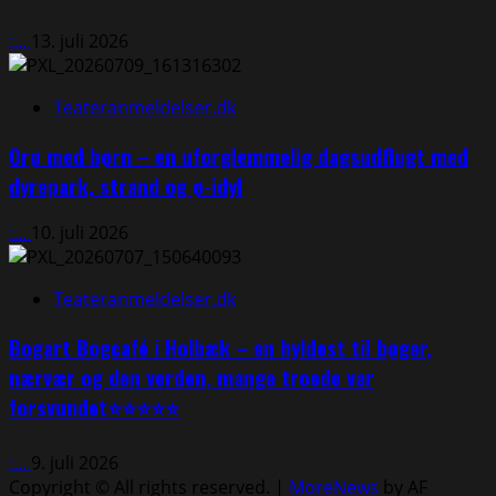
:...
13. juli 2026
Teateranmeldelser.dk
Orø med børn – en uforglemmelig dagsudflugt med
dyrepark, strand og ø-idyl
:...
10. juli 2026
Teateranmeldelser.dk
Bogart Bogcafé i Holbæk – en hyldest til bøger,
nærvær og den verden, mange troede var
forsvundet⭐⭐⭐⭐⭐
:...
9. juli 2026
Copyright © All rights reserved.
|
MoreNews
by AF