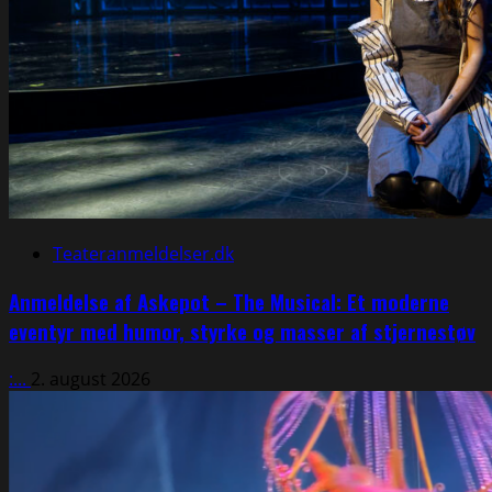
Teateranmeldelser.dk
Anmeldelse af Askepot – The Musical: Et moderne
eventyr med humor, styrke og masser af stjernestøv
:...
2. august 2026