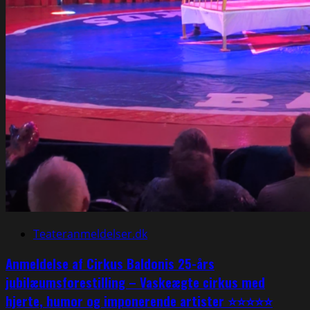
Teateranmeldelser.dk
Anmeldelse af Cirkus Baldonis 25-års
jubilæumsforestilling – Vaskeægte cirkus med
hjerte, humor og imponerende artister ⭐⭐⭐⭐⭐