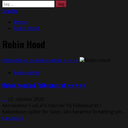
Søg
efter:
Se video
Home
Robin Hood
Robin Hood
Robin Hood på Folketeatret ⭐⭐⭐⭐⭐
Folketeatret
Robin Hood på Folketeatret ⭐⭐⭐⭐⭐
:...
22. oktober 2020
Anmeldelse 5 ud af 6 stjerner På Folketeatret i
København spiller for tiden, den berømte fortælling om...
Read
Læs mere
more