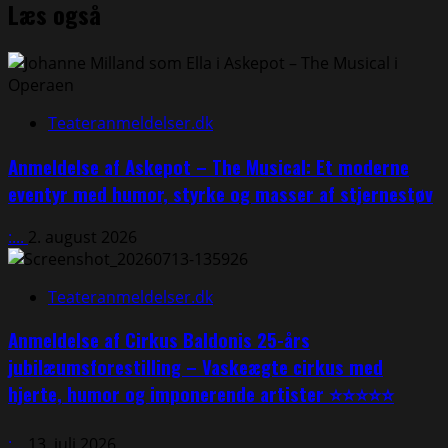
Læs også
about
Robin
Hood
på
Folketeatret
⭐⭐⭐⭐⭐
Teateranmeldelser.dk
Anmeldelse af Askepot – The Musical: Et moderne
eventyr med humor, styrke og masser af stjernestøv
:...
2. august 2026
Teateranmeldelser.dk
Anmeldelse af Cirkus Baldonis 25-års
jubilæumsforestilling – Vaskeægte cirkus med
hjerte, humor og imponerende artister ⭐⭐⭐⭐⭐
:...
13. juli 2026