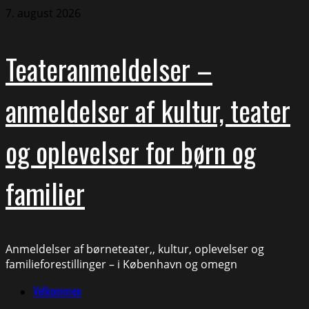
Skip
7. august 2026
to
content
Teateranmeldelser –
anmeldelser af kultur, teater
og oplevelser for børn og
familier
Anmeldelser af børneteater,, kultur, oplevelser og
familieforestillinger – i København og omegn
Primary
Velkommen
Menu