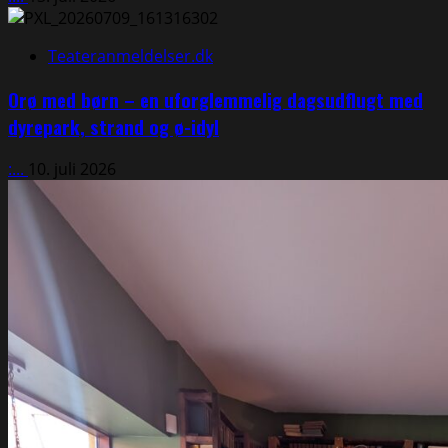
Teateranmeldelser.dk
Orø med børn – en uforglemmelig dagsudflugt med
dyrepark, strand og ø-idyl
:...
10. juli 2026