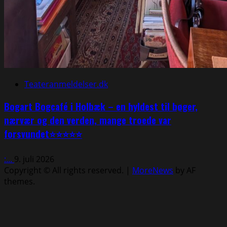
Teateranmeldelser.dk
Bogart Bogcafé i Holbæk – en hyldest til bøger,
nærvær og den verden, mange troede var
forsvundet⭐⭐⭐⭐⭐
:...
9. juli 2026
Copyright © All rights reserved.
|
MoreNews
by AF
themes.