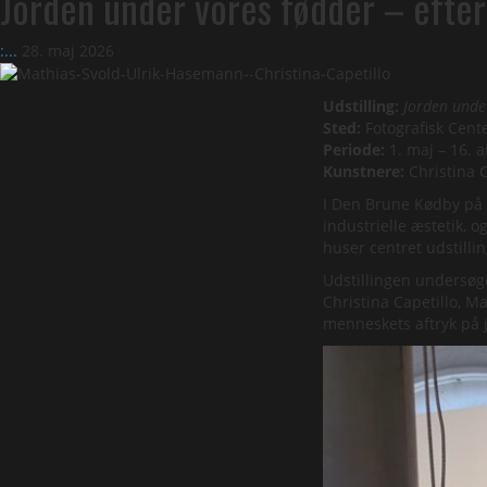
Jorden under vores fødder – efte
:...
28. maj 2026
Udstilling:
Jorden unde
Sted:
Fotografisk Cent
Periode:
1. maj – 16. 
Kunstnere:
Christina 
I Den Brune Kødby på V
industrielle æstetik, o
huser centret udstill
Udstillingen undersøg
Christina Capetillo, 
menneskets aftryk på j