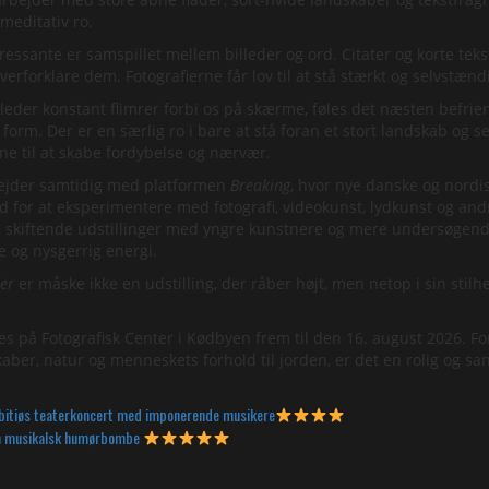
meditativ ro.
ressante er samspillet mellem billeder og ord. Citater og korte teks
erforklare dem. Fotografierne får lov til at stå stærkt og selvstænd
 billeder konstant flimrer forbi os på skærme, føles det næsten befr
ke form. Der er en særlig ro i bare at stå foran et stort landskab og 
ne til at skabe fordybelse og nærvær.
bejder samtidig med platformen
Breaking
, hvor nye danske og nord
d for at eksperimentere med fotografi, videokunst, lydkunst og a
s skiftende udstillinger med yngre kunstnere og mere undersøgende
e og nysgerrig energi.
er
er måske ikke en udstilling, der råber højt, men netop i sin sti
es på Fotografisk Center i Kødbyen frem til den 16. august 2026. F
skaber, natur og menneskets forhold til jorden, er det en rolig og s
itiøs teaterkoncert med imponerende musikere
En musikalsk humørbombe