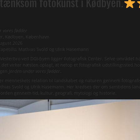
rtænksom fotokunst i Kødbyen.
r vores fødder
er, Kødbyen, København
august 2026
Capetillo, Mathias Svold og Ulrik Hasemann
esterbro ved DGI-byen ligger Fotografisk Center. Selve området ha
g det virker næsten oplagt, at netop et fotografisk udstillingssted hol
ingen
Jorden under vores fødder
.
er menneskets relation til landskabet og naturen gennem fotografi
Mathias Svold og Ulrik Hasemann. Her kredses der om samtidens la
orden gennem tid, kultur, geografi, mytologi og historie.