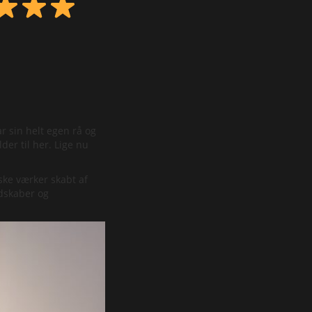
r sin helt egen rå og
der til her. Lige nu
ske værker skabt af
ndskaber og