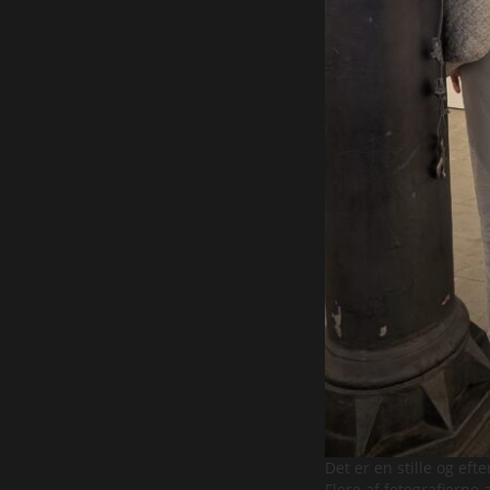
Det er en stille og ef
Flere af fotografierne