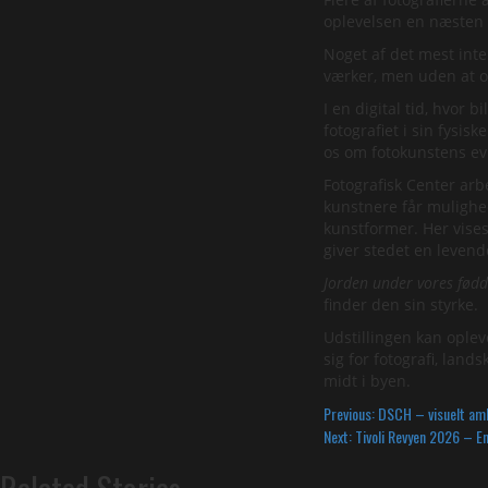
oplevelsen en næsten 
Noget af det mest inte
værker, men uden at ov
I en digital tid, hvor
fotografiet i sin fysis
os om fotokunstens ev
Fotografisk Center ar
kunstnere får mulighe
kunstformer. Her vise
giver stedet en levend
Jorden under vores fødd
finder den sin styrke.
Udstillingen kan oplev
sig for fotografi, land
midt i byen.
Continue
Previous:
DSCH – visuelt amb
Next:
Tivoli Revyen 2026 – 
Reading