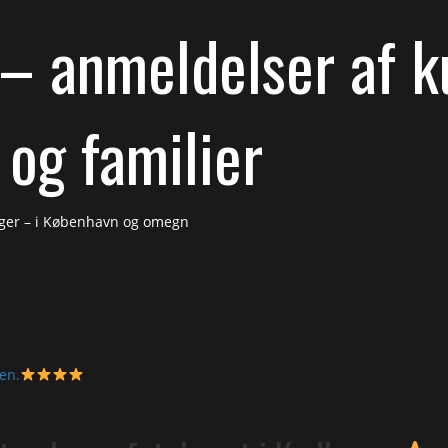
– anmeldelser af ku
 og familier
linger – i København og omegn
en.