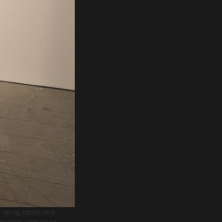
e op og observere.
gmenter, som giver