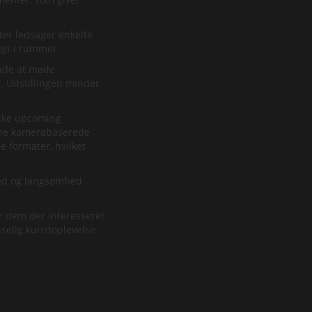
ter ledsager enkelte
igt i rummet.
iende at møde
se. Udstillingen minder
iske upcoming
ndre kamerabaserede
 formater, hvilket
lhed og langsomhed
or dem der interesserer
anselig kunstoplevelse