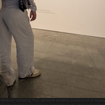
tertænksom udstilling, hvor værkerne inviterer publikum til at stopp
 arbejder med store åbne flader, sort-hvide landskaber og tekstfra