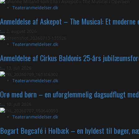
Teateranmeldelser.dk
Anmeldelse af Askepot – The Musical: Et moderne e
:...
2. august 2026
Teateranmeldelser.dk
Anmeldelse af Cirkus Baldonis 25-års jubilæumsfor
:...
13. juli 2026
Teateranmeldelser.dk
Orø med børn – en uforglemmelig dagsudflugt med d
:...
10. juli 2026
Teateranmeldelser.dk
Bogart Bogcafé i Holbæk – en hyldest til bøger, n