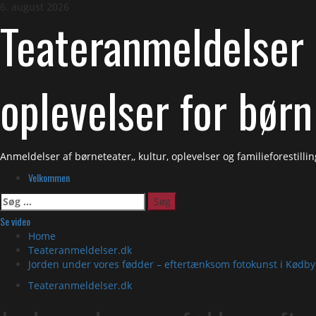
Skip
6. august 2026
Teateranmeldelser 
to
content
oplevelser for børn
Anmeldelser af børneteater,, kultur, oplevelser og familieforestil
Primary
Velkommen
Menu
Søg
efter:
Se video
Home
Teateranmeldelser.dk
Jorden under vores fødder – eftertænksom fotokunst i Kødby
Teateranmeldelser.dk