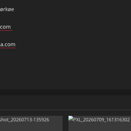
jørkøe
.com
ma.com