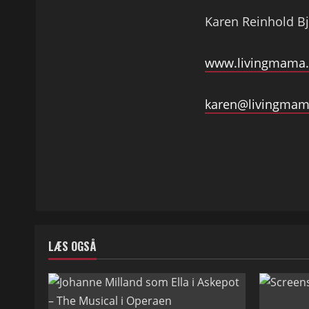
Karen Reinhold B
www.livingmama
karen@livingma
LÆS OGSÅ