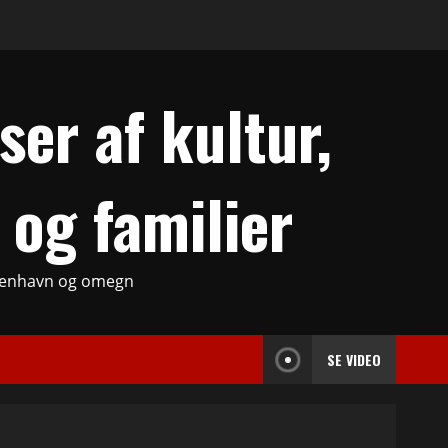
er af kultur,
 og familier
København og omegn
SE VIDEO