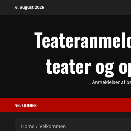
Skip
6. august 2026
to
content
Teateranmeld
teater og o
Anmeldelser af bø
VELKOMMEN
Home
Velkommen