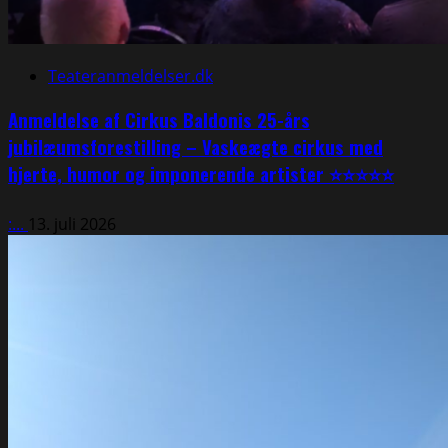
Teateranmeldelser.dk
Anmeldelse af Cirkus Baldonis 25-års
jubilæumsforestilling – Vaskeægte cirkus med
hjerte, humor og imponerende artister ⭐⭐⭐⭐⭐
:...
13. juli 2026