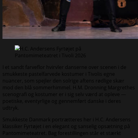
I et sandt farveflor hvirvler danserne over scenen i de
smukkeste pastelfarvede kostumer i Tivolis egne
nuancer, som spejler den solrige aftens rødlige skær
mod den blå sommerhimmel. H.M. Dronning Margrethes
scenografi og kostumer er i sig selv værd at opleve —
poetiske, eventyrlige og gennemført danske i deres
udtryk.
Smukkeste Danmark portrætteres her i H.C. Andersens
klassiker Fyrtøjet i en elegant og sanselig opsætning på
Pantomimeteatret. Bag forestillingen står et stærkt