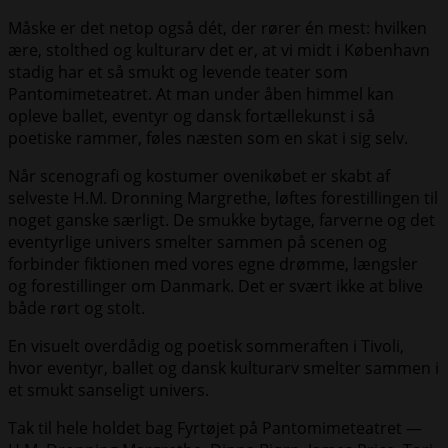
Måske er det netop også dét, der rører én mest: hvilken
ære, stolthed og kulturarv det er, at vi midt i København
stadig har et så smukt og levende teater som
Pantomimeteatret. At man under åben himmel kan
opleve ballet, eventyr og dansk fortællekunst i så
poetiske rammer, føles næsten som en skat i sig selv.
Når scenografi og kostumer ovenikøbet er skabt af
selveste H.M. Dronning Margrethe, løftes forestillingen til
noget ganske særligt. De smukke bytage, farverne og det
eventyrlige univers smelter sammen på scenen og
forbinder fiktionen med vores egne drømme, længsler
og forestillinger om Danmark. Det er svært ikke at blive
både rørt og stolt.
En visuelt overdådig og poetisk sommeraften i Tivoli,
hvor eventyr, ballet og dansk kulturarv smelter sammen i
et smukt sanseligt univers.
Tak til hele holdet bag Fyrtøjet på Pantomimeteatret —