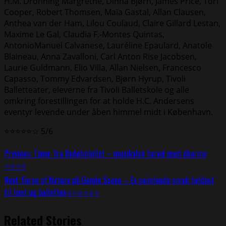
H.M. Dronning Margrethe, Dinna Bjørn, James Price, Tori
Cooper, Robert Thomsen, Maïa Gastal, Allan Clausen,
Anthea van der Ham, Lilou Coulaud, Claire Gillard Lestan,
Maxime Le Gal, Claudia F.-Montes Quintas,
AntonioManuel Calvanese, Lauréline Epaulard, Anatole
Blaineau, Anna Zavalloni, Carl Anton Rise Jacobsen,
Laurie Guldmann, Elio Villa, Allan Nielsen, Francesco
Capasso, Tommy Edvardsen, Bjørn Hyrup, Tivoli
Balletteater, eleverne fra Tivoli Balletskole og alle
omkring forestillingen for at holde H.C. Andersens
eventyr levende under åben himmel midt i København.
⭐⭐⭐⭐⭐☆ 5/6
Continue
Previous:
Toner fra Badehotellet – musikalsk farvel med charme
⭐⭐⭐⭐
Reading
Next:
Force of Nature på Gamle Scene – En svimlende smuk hyldest
til livet og balletten⭐⭐⭐⭐⭐⭐
Related Stories