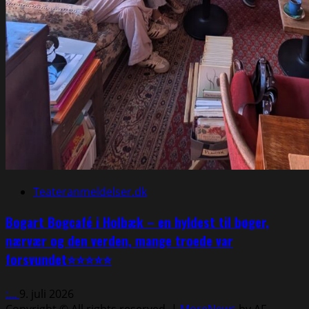
Teateranmeldelser.dk
Bogart Bogcafé i Holbæk – en hyldest til bøger,
nærvær og den verden, mange troede var
forsvundet⭐⭐⭐⭐⭐
:...
9. juli 2026
Copyright © All rights reserved.
|
MoreNews
by AF