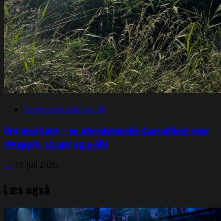
Teateranmeldelser.dk
Orø med børn – en uforglemmelig dagsudflugt med
dyrepark, strand og ø-idyl
:...
10. juli 2026
Læs også