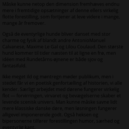
Måske kunne netop den dimension fremhæves endnu
mere i fremtidige opsætninger af denne ellers virkelig
flotte forestilling, som fortjener at leve videre i mange,
mange år fremover.
Også de eventyrlige hunde bliver danset med stor
charme og fysik af blandt andre AntonioManuel
Calvanese, Maxime Le Gal og Lilou Coulaud. Den største
hund kommer til tider næsten til at ligne en frø, men
idéen med Rundetårns-øjnene er både sjov og
fantasifuld.
Ikke meget ild og møntregn møder publikum, men i
stedet får vi en poetisk genfortælling af historien, vi alle
kender. Særligt arbejdet med dørene fungerer virkelig
flot — forvirringen, virvaret og bevægelserne skaber et
levende scenisk univers. Man kunne måske savne lidt
mere klassiske danske døre, men løsningen fungerer
alligevel imponerende godt. Også heksen og
bipersonerne tilfører forestillingen humor, særhed og
eventyrlig kant.