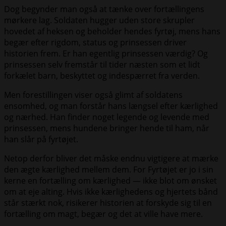
Dog begynder man også at tænke over fortællingens
mørkere lag. Soldaten hugger uden store skrupler
hovedet af heksen og beholder hendes fyrtøj, mens hans
begær efter rigdom, status og prinsessen driver
historien frem. Er han egentlig prinsessen værdig? Og
prinsessen selv fremstår til tider næsten som et lidt
forkælet barn, beskyttet og indespærret fra verden.
Men forestillingen viser også glimt af soldatens
ensomhed, og man forstår hans længsel efter kærlighed
og nærhed. Han finder noget legende og levende med
prinsessen, mens hundene bringer hende til ham, når
han slår på fyrtøjet.
Netop derfor bliver det måske endnu vigtigere at mærke
den ægte kærlighed mellem dem. For Fyrtøjet er jo i sin
kerne en fortælling om kærlighed — ikke blot om ønsket
om at eje alting. Hvis ikke kærlighedens og hjertets bånd
står stærkt nok, risikerer historien at forskyde sig til en
fortælling om magt, begær og det at ville have mere.