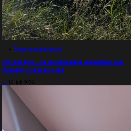
Teateranmeldelser.dk
Orø med børn – en uforglemmelig dagsudflugt med
dyrepark, strand og ø-idyl
:...
10. juli 2026