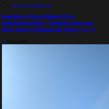
Teateranmeldelser.dk
Anmeldelse af Cirkus Baldonis 25-års
jubilæumsforestilling – Vaskeægte cirkus med
hjerte, humor og imponerende artister ⭐⭐⭐⭐⭐
:...
13. juli 2026