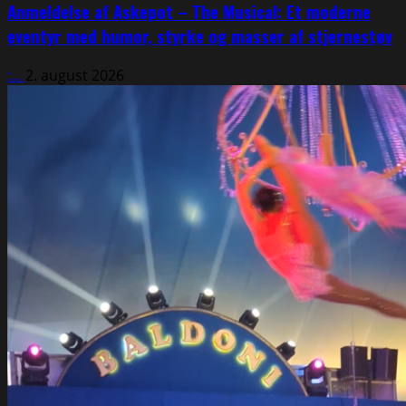
Anmeldelse af Askepot – The Musical: Et moderne
eventyr med humor, styrke og masser af stjernestøv
:...
2. august 2026