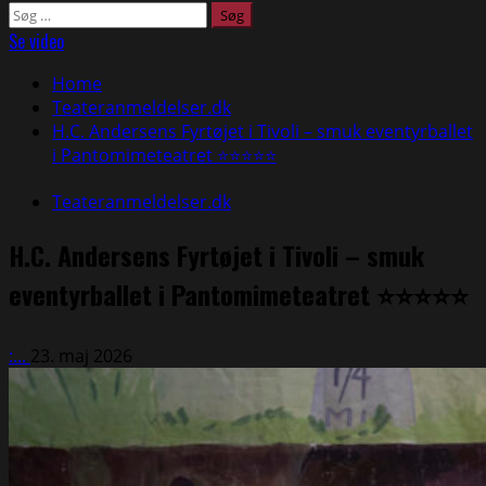
Søg
efter:
Se video
Home
Teateranmeldelser.dk
H.C. Andersens Fyrtøjet i Tivoli – smuk eventyrballet
i Pantomimeteatret ⭐⭐⭐⭐⭐
Teateranmeldelser.dk
H.C. Andersens Fyrtøjet i Tivoli – smuk
eventyrballet i Pantomimeteatret ⭐⭐⭐⭐⭐
:...
23. maj 2026