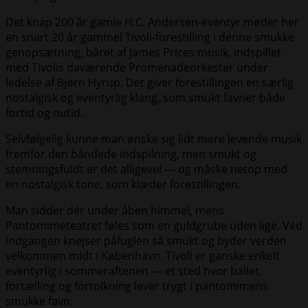
Det knap 200 år gamle H.C. Andersen-eventyr møder her
en snart 20 år gammel Tivoli-forestilling i denne smukke
genopsætning, båret af James Prices musik, indspillet
med Tivolis daværende Promenadeorkester under
ledelse af Bjørn Hyrup. Det giver forestillingen en særlig
nostalgisk og eventyrlig klang, som smukt favner både
fortid og nutid.
Selvfølgelig kunne man ønske sig lidt mere levende musik
fremfor den båndede indspilning, men smukt og
stemningsfuldt er det alligevel — og måske netop med
en nostalgisk tone, som klæder forestillingen.
Man sidder dér under åben himmel, mens
Pantomimeteatret føles som en guldgrube uden lige. Ved
indgangen knejser påfuglen så smukt og byder verden
velkommen midt i København. Tivoli er ganske enkelt
eventyrlig i sommeraftenen — et sted hvor ballet,
fortælling og fortolkning lever trygt i pantomimens
smukke favn.