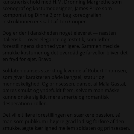
kunstnerisk hold med H.M. Dronning Margrethe som
scenograf og kostumedesigner, James Price som
komponist og Dinna Bjørn bag koreografien.
Instruktionen er skabt af Tori Cooper.
Dog er der i danskheden noget eleveret — næsten
italiensk — over elegance og æstetik, som løfter
forestillingens skønhed yderligere. Sammen med de
smukke kostumer og det overdådige farveflor bliver det
en fryd for øjet. Bravo.
Soldaten danses stærkt og levende af Robert Thomsen,
som giver karakteren både længsel, statur og
menneskelighed. Og prinsessen, danset af Maïa Gastal,
bæres smukt og yndefuldt frem, selvom man måske
kunne ønske sig lidt mere smerte og romantisk
desperation i rollen.
Det ville tilføre forestillingen en stærkere passion, så
man som publikum i højere grad lod sig forføre af den
smukke, ægte kærlighed mellem soldaten og prinsessen.